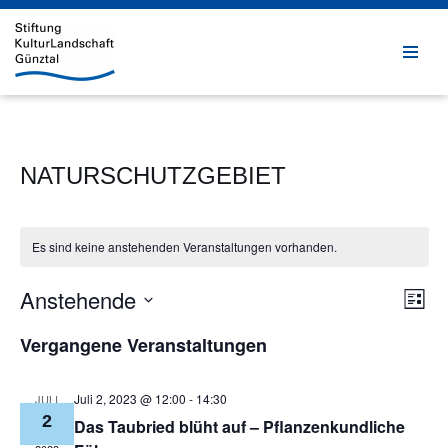
Zum
Inhalt
springen
NATURSCHUTZGEBIET
Es sind keine anstehenden Veranstaltungen vorhanden.
Anstehende
Ver
Ans
Liste
Ans
Datum
Nav
Vergangene Veranstaltungen
Nav
wählen.
Juli 2, 2023 @ 12:00
-
14:30
JULI
2
Das Taubried blüht auf – Pflanzenkundliche