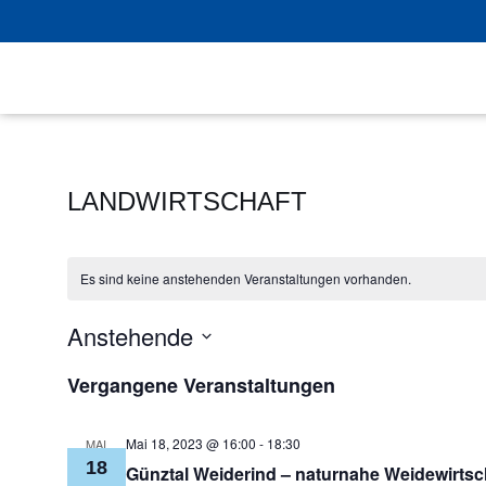
Zum
Inhalt
springen
LANDWIRTSCHAFT
Es sind keine anstehenden Veranstaltungen vorhanden.
Anstehende
Datum
Vergangene Veranstaltungen
wählen.
Mai 18, 2023 @ 16:00
-
18:30
MAI
18
Günztal Weiderind – naturnahe Weidewirtsch