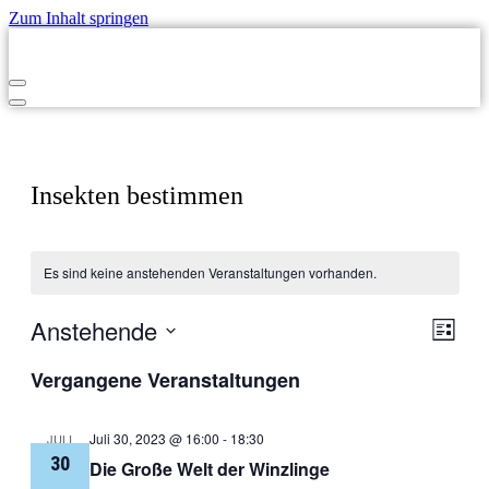
Zum Inhalt springen
Navigationsmenü
Navigationsmenü
Insekten bestimmen
Es sind keine anstehenden Veranstaltungen vorhanden.
Anstehende
Ansic
Veran
Liste
Ansic
Navig
Datum
Navig
Vergangene Veranstaltungen
wählen.
Juli 30, 2023 @ 16:00
-
18:30
JULI
30
Die Große Welt der Winzlinge