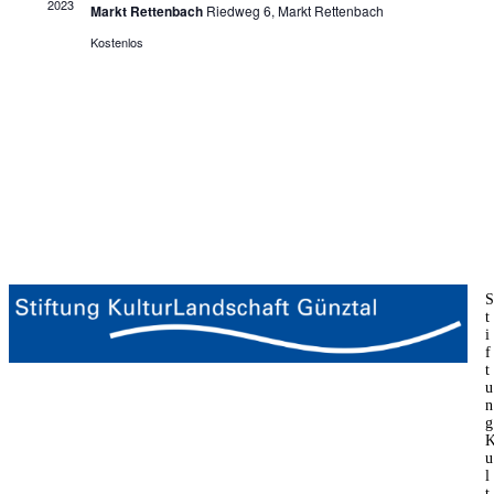
2023
Markt Rettenbach
Riedweg 6, Markt Rettenbach
Kostenlos
S
t
i
f
t
u
n
g
u
l
t