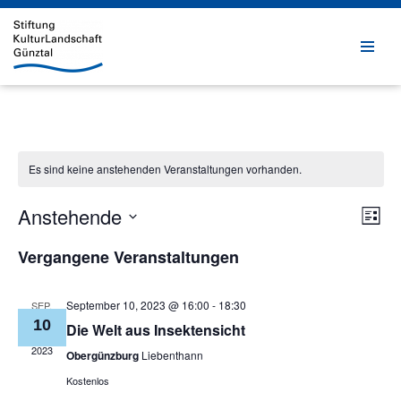
Zum
Inhalt
springen
Es sind keine anstehenden Veranstaltungen vorhanden.
Anstehende
Ver
Ans
Liste
Ans
Datum
Nav
Vergangene Veranstaltungen
Nav
wählen.
September 10, 2023 @ 16:00
-
18:30
SEP.
10
Die Welt aus Insektensicht
2023
Obergünzburg
Liebenthann
Kostenlos