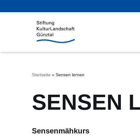
Zum
Inhalt
springen
Startseite
»
Sensen lernen
SENSEN 
Sensenmähkurs